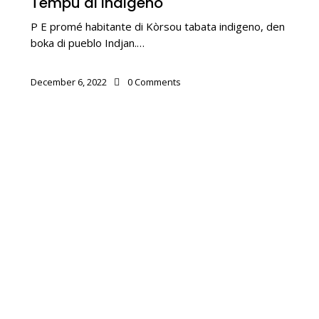
Tempu di Indigeno
P E promé habitante di Kòrsou tabata indigeno, den
boka di pueblo Indjan.…
December 6, 2022
0
Comments
BALUARTENAN