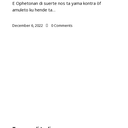
E Ophetonan di suerte nos ta yama kontra òf
amuleto ku hende ta…
December 6, 2022
0
Comments
PUEBLO DI KÒRSOU