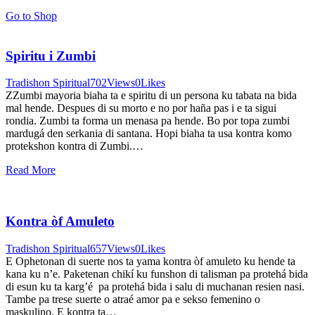
Go to Shop
Spiritu i Zumbi
Tradishon Spiritual
702
Views
0
Likes
ZZumbi mayoria biaha ta e spiritu di un persona ku tabata na bida
mal hende. Despues di su morto e no por haña pas i e ta sigui
rondia. Zumbi ta forma un menasa pa hende. Bo por topa zumbi
mardugá den serkania di santana. Hopi biaha ta usa kontra komo
protekshon kontra di Zumbi.…
Read More
Kontra òf Amuleto
Tradishon Spiritual
657
Views
0
Likes
E Ophetonan di suerte nos ta yama kontra òf amuleto ku hende ta
kana ku n’e. Paketenan chikí ku funshon di talisman pa protehá bida
di esun ku ta karg’é pa protehá bida i salu di muchanan resien nasi.
Tambe pa trese suerte o atraé amor pa e sekso femenino o
maskulino. E kontra ta…