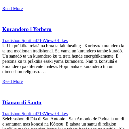
Read More
Kurandero i Yerbero
Tradishon Spiritual
716
Views
0
Likes
U Un práktika relatá na brua ta faithhealing. Kurioso/ kurandero ku
ta usa medionan tradishonal. Sa yama un kurandero tambe kuradó.
Un sanadó ta un kurandero ku ta trata hende energétikamente. E
persona ku ta práktika esaki yama kurandero. Nan ta konsultá e
kurandero pa diferente malesa. Hopi biaha e kurandero tin un
dimenshon religioso. …
Read More
Dianan di Santu
Tradishon Spiritual
713
Views
0
Likes
Selebrashon di Dia di San Antonio San Antonio de Padua ta un di
e santunan mas konosí na Kòrsou. E tabata un santu di religion