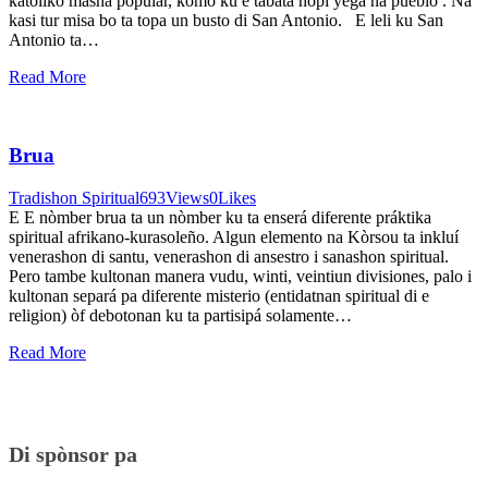
katóliko masha popular, komo ku e tabata hopi yega na pueblo . Na
kasi tur misa bo ta topa un busto di San Antonio. E leli ku San
Antonio ta…
Read More
Brua
Tradishon Spiritual
693
Views
0
Likes
E E nòmber brua ta un nòmber ku ta enserá diferente práktika
spiritual afrikano-kurasoleño. Algun elemento na Kòrsou ta inkluí
venerashon di santu, venerashon di ansestro i sanashon spiritual.
Pero tambe kultonan manera vudu, winti, veintiun divisiones, palo i
kultonan separá pa diferente misterio (entidatnan spiritual di e
religion) òf debotonan ku ta partisipá solamente…
Read More
Di spònsor pa