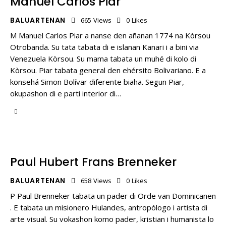
Manuel Carlos Piar
BALUARTENAN
665
Views
0
Likes
M Manuel Carlos Piar a nanse den añanan 1774 na Kòrsou
Otrobanda. Su tata tabata di e islanan Kanari i a bini via
Venezuela Kòrsou. Su mama tabata un muhé di kolo di
Kòrsou. Piar tabata general den ehérsito Bolivariano. E a
konsehá Simon Bolívar diferente biaha. Segun Piar,
okupashon di e parti interior di…
Paul Hubert Frans Brenneker
BALUARTENAN
658
Views
0
Likes
P Paul Brenneker tabata un pader di Orde van Dominicanen
. E tabata un misionero Hulandes, antropólogo i artista di
arte visual. Su vokashon komo pader, kristian i humanista lo