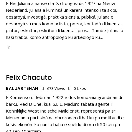
E Elis Juliana a nanse dia 8 di ougùstùs 1927 na Nieuw
Nederland. Juliana a kuminsá un karera intenso i ta skibi,
desaroyá, investigá, praktiká siensia, publiká. Juliana e
desaroyá su mes komo artista, poeta, kontadó di kuenta,
pintor, eskultor, eskritor di kuenta i prosa. Tambe Juliana a
hasi trabou komo antropólogo ku arkeólogo ku…
Felix Chacuto
BALUARTENAN
678
Views
0
Likes
F Komienso di febrüari 1922 e dos kompania grandinan di
barku, Red D Line, kual S.E.L. Maduro tabata agente i
Koninklijke West Indische Maildienst, representá pa sr.
Menkman a partisipá na obreronan di haf ku pa motibu di e
krísis ekonómiko nan lo baha e suèldu di ora di 50 sèn pa
40 sèn. Overtaim…