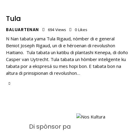
Tula
BALUARTENAN
694
Views
0
Likes
N Nan tabata yama Tula Rigaud, nòmber di e general
Beniot Joseph Rigaud, un di e héroenan di revolushon
Haitiano. Tula tabata un katibu di plantashi Kenepa, di doño
Casper van Uytrecht. Tula tabata un hòmber inteligente ku
tabata por a ekspresá su mes hopi bon. E tabata bon na
altura di prinsipionan di revolushon…
Di spònsor pa