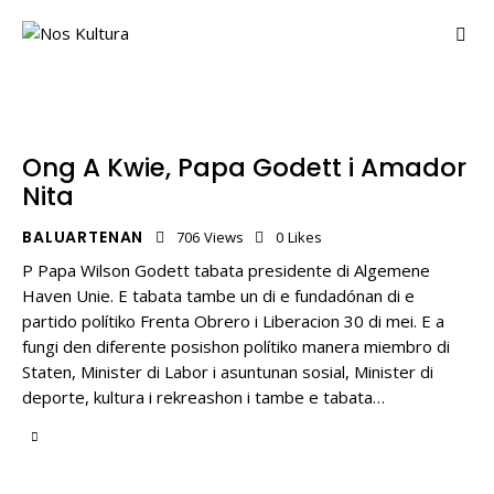
Ong A Kwie, Papa Godett i Amador
Nita
BALUARTENAN
706
Views
0
Likes
P Papa Wilson Godett tabata presidente di Algemene
Haven Unie. E tabata tambe un di e fundadónan di e
partido polítiko Frenta Obrero i Liberacion 30 di mei. E a
fungi den diferente posishon polítiko manera miembro di
Staten, Minister di Labor i asuntunan sosial, Minister di
deporte, kultura i rekreashon i tambe e tabata…