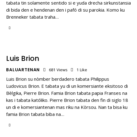
tabata tin solamente sentido si e yuda drecha sirkunstansia
di bida den e hendenan den i pafó di su parokia. Komo ku
Brenneker tabata traha…
Luis Brion
BALUARTENAN
681
Views
1
Like
Luis Brion su nòmber berdadero tabata Philippus
Ludovicus Brion. E tabata yu di un komersiante eksitoso di
Bèlgika, Pierre Brion. Famia Brion tabata papia Franses na
kas i tabata katóliko. Pierre Brion tabata den fin di siglo 18
un di e komersiantenan mas riku na Kòrsou. Nan ta bisa ku
famia Brion tabata biba na…