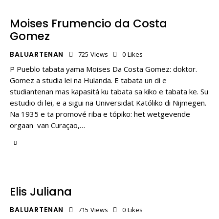
Moises Frumencio da Costa
Gomez
BALUARTENAN
725
Views
0
Likes
P Pueblo tabata yama Moises Da Costa Gomez: doktor.
Gomez a studia lei na Hulanda. E tabata un di e
studiantenan mas kapasitá ku tabata sa kiko e tabata ke. Su
estudio di lei, e a sigui na Universidat Katóliko di Nijmegen.
Na 1935 e ta promové riba e tópiko: het wetgevende
orgaan van Curaçao,…
Elis Juliana
BALUARTENAN
715
Views
0
Likes