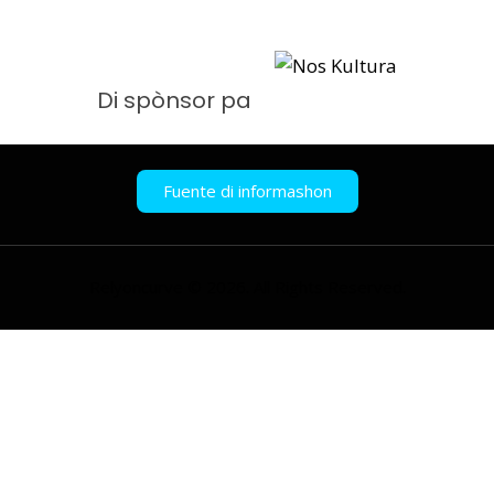
Di spònsor pa
Fuente di informashon
Relyoncurve © 2026. All Rights Reserved.