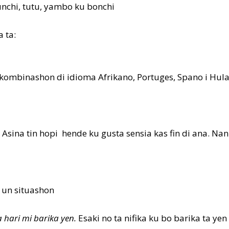
nchi, tutu, yambo ku bonchi
a ta:
ombinashon di idioma Afrikano, Portuges, Spano i Hula
Asina tin hopi hende ku gusta sensia kas fin di ana. Nan
a un situashon
a hari mi barika yen.
Esaki no ta nifika ku bo barika ta ye