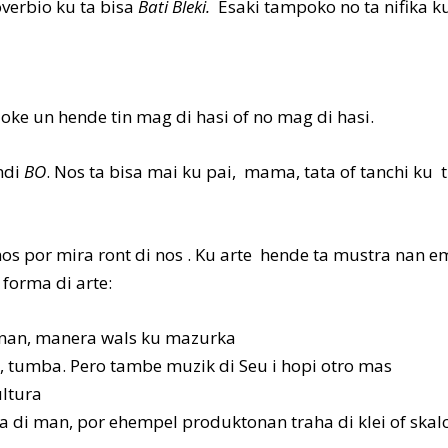
verbio ku ta bisa
Bati Bleki.
Esaki tampoko no ta nifika ku
 loke un hende tin mag di hasi of no mag di hasi.
ndi
BO
. Nos ta bisa mai ku pai, mama, tata of tanchi ku 
 nos por mira ront di nos . Ku arte hende ta mustra nan
 forma di arte:
lornan, manera wals ku mazurka
, tumba. Pero tambe muzik di Seu i hopi otro mas
ultura
a di man, por ehempel produktonan traha di klei of skalc