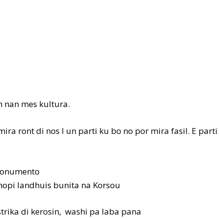
n nan mes kultura.
ira ront di nos I un parti ku bo no por mira fasil. E parti
 monumento
 hopi landhuis bunita na Korsou
strika di kerosin, washi pa laba pana