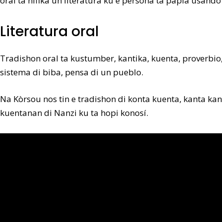
oral ta nifiká un literatura ku e persona ta papia usand
Literatura oral
Tradishon oral ta kustumber, kantika, kuenta, proverbio, 
sistema di biba, pensa di un pueblo.
Na Kòrsou nos tin e tradishon di konta kuenta, kanta kant
kuentanan di Nanzi ku ta hopi konosí.