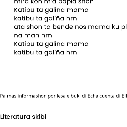
mira kon m’a papia shon
Katibu ta galiña mama
katibu ta galiña hm
ata shon ta bende nos mama ku p
na man hm
Katibu ta galiña mama
katibu ta galiña hm
Pa mas informashon por lesa e buki di Echa cuenta di Ell
Literatura skibi