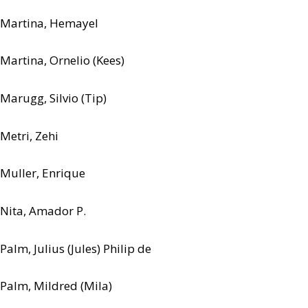
Martina, Hemayel
Martina, Ornelio (Kees)
Marugg, Silvio (Tip)
Metri, Zehi
Muller, Enrique
Nita, Amador P.
Palm, Julius (Jules) Philip de
Palm, Mildred (Mila)