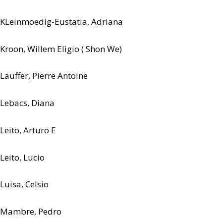
KLeinmoedig-Eustatia, Adriana
Kroon, Willem Eligio ( Shon We)
Lauffer, Pierre Antoine
Lebacs, Diana
Leito, Arturo E
Leito, Lucio
Luisa, Celsio
Mambre, Pedro