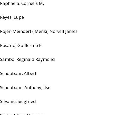
Raphaela, Cornelis M.
Reyes, Lupe
Rojer, Meindert ( Menki) Norvell James
Rosario, Guillermo E.
Sambo, Reginald Raymond
Schoobaar, Albert
Schoobaar- Anthony, Ilse
Silvanie, Siegfried