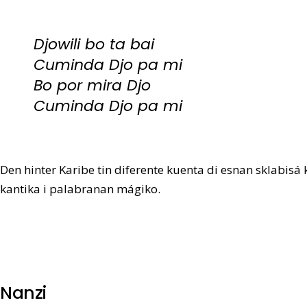
Djowili bo ta bai
Cuminda Djo pa mi
Bo por mira Djo
Cuminda Djo pa mi
Den hinter Karibe tin diferente kuenta di esnan sklabisá 
kantika i palabranan mágiko.
Nanzi