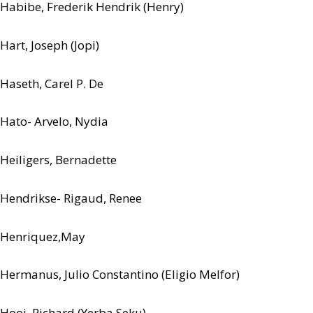
Habibe, Frederik Hendrik (Henry)
Hart, Joseph (Jopi)
Haseth, Carel P. De
Hato- Arvelo, Nydia
Heiligers, Bernadette
Hendrikse- Rigaud, Renee
Henriquez,May
Hermanus, Julio Constantino (Eligio Melfor)
Hooi, Richard (Yerba Seku)