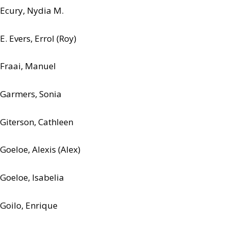
Ecury, Nydia M.
E. Evers, Errol (Roy)
Fraai, Manuel
Garmers, Sonia
Giterson, Cathleen
Goeloe, Alexis (Alex)
Goeloe, Isabelia
Goilo, Enrique