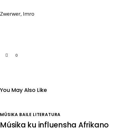
Zwerwer, Imro
0
You May Also Like
MÚSIKA BAILE LITERATURA
Músika ku influensha Afrikano