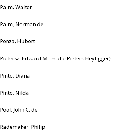
Palm, Walter
Palm, Norman de
Penza, Hubert
Pietersz, Edward M. Eddie Pieters Heyligger)
Pinto, Diana
Pinto, Nilda
Pool, John C. de
Rademaker, Philip