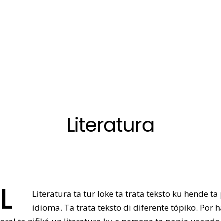
MÚSIKA BAILE LITERATURA
Literatura
L
Literatura ta tur loke ta trata teksto ku hende t
idioma. Ta trata teksto di diferente tópiko. Por h